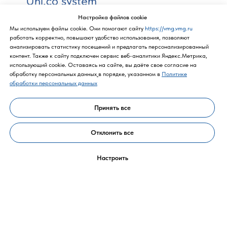
Uni.co system
Настройка файлов cookie
UNI.CO является готовым решением для всех, кто
Мы используем файлы cookie. Они помогают сайту
https://vmg.vmg.ru
занимается обработкой картона. UNI.CO подходит для
работать корректно, повышают удобство использования, позволяют
резки любых типов картона (плотный картон,
анализировать статистику посещений и предлагать персонализированный
гофрированный, кашированный картон). Это уникальное и
контент. Также к cайту подключен сервис веб-аналитики Яндекс.Метрика,
универсальное решение как для начинающих
использующий cookie. Оставаясь на сайте, вы даёте свое согласие на
производителей, так и для дооснащения уже имеющегося
обработку персональных данных
в порядке, указанном в
Политике
производственного процесса.
обработки персональных данных
Подробнее
Принять все
Отклонить все
Настроить