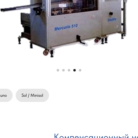
tuno
Sol / Minisol
Компенсационный н