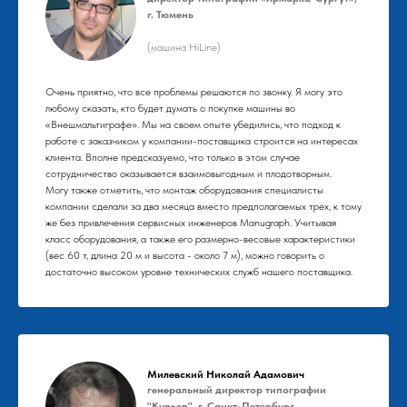
г. Тюмень
(машина HiLine)
Очень приятно, что все проблемы решаются по звонку. Я могу это
любому сказать, кто будет думать о покупке машины во
«Внешмальтиграфе». Мы на своем опыте убедились, что подход к
работе с заказчиком у компании-поставщика строится на интересах
клиента. Вполне предсказуемо, что только в этом случае
сотрудничество оказывается взаимовыгодным и плодотворным.
Могу также отметить, что монтаж оборудования специалисты
компании сделали за два месяца вместо предполагаемых трех, к тому
же без привлечения сервисных инженеров Manugraph. Учитывая
класс оборудования, а также его размерно-весовые характеристики
(вес 60 т, длина 20 м и высота - около 7 м), можно говорить о
достаточно высоком уровне технических служб нашего поставщика.
Милевский Николай Адамович
генеральный директор типографии
"Курьер", г. Санкт-Петербург