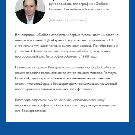
руководитель типографии «Фобос»,
Салават, Республики Башкортостан
(машина CityLine Express)
В типографии «Фобос» отпечатаны первые тиражи цветных газет на
печатной машине CitylineExpress. Скорость печати, фальцовка, СТР
значительно улучшают условия выполнения заказов. Приобретение и
установка CitylineExpress для типографии «Фобос», безусловно,
прогрессивный шаг. Типография работает с 1998 года.
Начиналась с одного Ризографа, потом появилось Duplo. Сейчас в
нашем арсенале полноцветная печатная машина Hamada, Romayor,
Dominant, бумаго-размоточные и резательные автоматические
станки, листоподборка с брошюратором, термоклеевая, позолотный
пресс, крышкоделательная машина Darix, фотовывод.
Благодаря современному оснащению, квалифицированному
персоналу типография «Фобос» занимает лидирующие позиции на
юге Башкортостана».