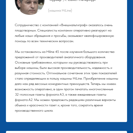
(машина HiLine)
Сотрудничество с компанией «Внешмальтиграф» оказалось очень
плодотворным. Специалисты компании оперативно реагируют на
любые наши обращения и просьбы, оказывают квалифицированную
помощь по всем техническим вопросам.
Мы остановились на Hiline 45 после изучения большого количества
предложений от производителей аналогичного оборудования.
Основные требованиями, которыми мы руководствовались при
выборе машины, были высокая производительность, надежность и
разумная стоимость. Оптимальное сочетание этих трех показателей
стало определяющим в пользу машины HiLine. Приобретение машины
дало нам ряд весомых конкурентных преимуществ. Теперь мы имеем
возможность оперативно, в один прогон печатать многочисленные
32-полосные газеты формата А3, а также ежедневные газеты
формата А2. Мы можем предложить редакциям различные варианты
объема и красочности газет и, кроме того, сократить время
производственного цикла.