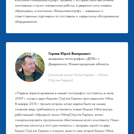
компания «Внешмальтиграф». Уровень, с которым были выполнены
монтажные и пуско-наладочные работы, я уверенно могу назвать
образцовым, а компанию «Внешмальтиграф» – надежным и
ответственным партнером по поставкам и сервисному обслуживанию
оборудования».
Горяев Юрий Валерьевич
владелец типографии «ДПК» г.
Дзержинск, Нижегородская область
(печатная линия HiLine Express – HiLine -
CityLine Express)
«Первое агрегатирование в нашей типографии состоялось в июле
2009 г., когда к двум башням CityLine Express присоединили Hiline.
В январе 2010 г. прошло второе, когда задача была не менее
сложная, ведь требовалось установить новую башню Hiline внутрь
работающей гибридной линии Hiline/CityLine Express, затем
синхронизировать программное обеспечение всего комплекса. Наши
приятные хлопоты в этот раз начались с продажи одной из двух
башен CityLine Express и покупки, вместо нее, второй башни Hiline.