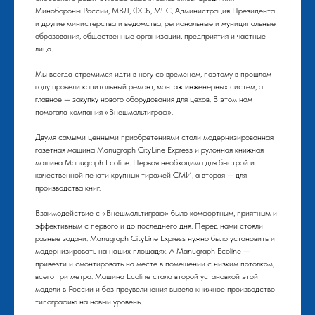
Минобороны России, МВД, ФСБ, МЧС, Администрация Президента
и другие министерства и ведомства, региональные и муниципальные
образования, общественные организации, предприятия и частные
лица.
Мы всегда стремимся идти в ногу со временем, поэтому в прошлом
году провели капитальный ремонт, монтаж инженерных систем, а
главное — закупку нового оборудования для цехов. В этом нам
помогала компания «Внешмальтиграф».
Двумя самыми ценными приобретениями стали модернизированная
газетная машина Manugraph CityLine Express и рулонная книжная
машина Manugraph Ecoline. Первая необходима для быстрой и
качественной печати крупных тиражей СМИ, а вторая — для
производства книг.
Взаимодействие с «Внешмальтиграф» было комфортным, приятным и
эффективным с первого и до последнего дня. Перед нами стояли
разные задачи. Manugraph CityLine Express нужно было установить и
модернизировать на наших площадях. А Manugraph Ecoline —
привезти и смонтировать на месте в помещении с низким потолком,
всего три метра. Машина Ecoline стала второй установкой этой
модели в России и без преувеличения вывела книжное производство
типографию на новый уровень.