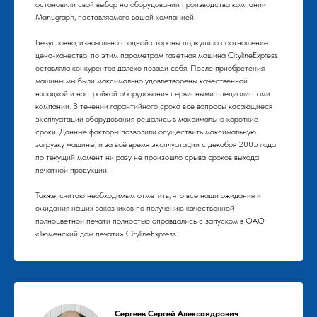
остановили свой выбор на оборудовании производства компании
Manugraph, поставляемого вашей компанией.
Безусловно, изначально с одной стороны подкупило соотношение
цена-качество, по этим параметрам газетная машина CitylineExpress
оставляла конкурентов далеко позади себя. После приобретения
машины мы были максимально удовлетворены качественной
наладкой и настройкой оборудования сервисными специалистами
компании. В течении гарантийного срока все вопросы касающиеся
эксплуатации оборудования решались в максимально короткие
сроки. Данные факторы позволили осуществить максимальную
загрузку машины, и за всё время эксплуатации с декабря 2005 года
по текущий момент ни разу не произошло срыва сроков выхода
печатной продукции.
Также, считаю необходимым отметить, что все наши ожидания и
ожидания наших заказчиков по получению качественной
полноцветной печати полностью оправдались с запуском в ОАО
«Тюменский дом печати» CitylineExpress.
Сергеев Сергей Александрович