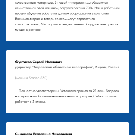
качественные материалы. В нашей типографии мы обходимся
единственной этой машиной, загрузка пока на 70%. Наши работники
прошли обучение работе на данном оборудовании в компании
Внешмальтиграф и теперь со всем могут справляться
самостоятельно. Мы гордимся тем, что имеем оборудование одно из
лучших в регионе.
Фунтиков Сергей Иванович
Директор "Кировской областной типографии", Киров, Россия
(машина Starline S30)
— Полностью удовлетворены. Установка прошла за 21 день. Запросы
на сервисное обслуживание выполняются сразу же. Сейчас машина
работает в 2 смены.
Симонова Екатерина Николаевна