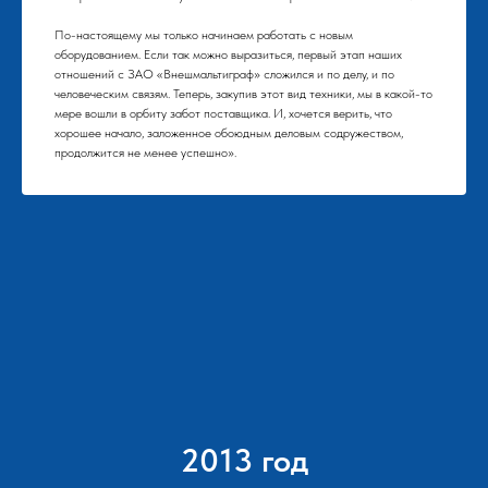
По-настоящему мы только начинаем работать с новым
оборудованием. Если так можно выразиться, первый этап наших
отношений с ЗАО «Внешмальтиграф» сложился и по делу, и по
человеческим связям. Теперь, закупив этот вид техники, мы в какой-то
мере вошли в орбиту забот поставщика. И, хочется верить, что
хорошее начало, заложенное обоюдным деловым содружеством,
продолжится не менее успешно».
2013 год