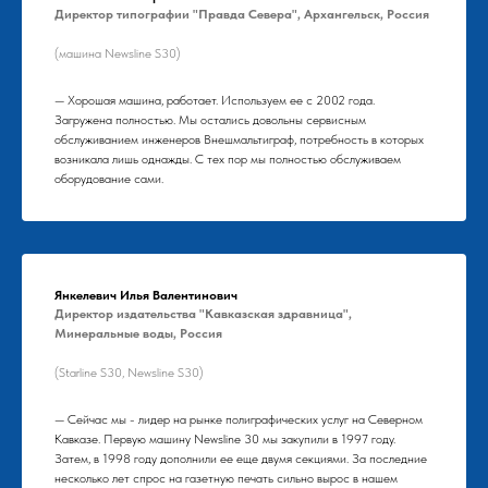
Директор типографии "Правда Севера", Архангельск, Россия
(машина Newsline S30)
— Хорошая машина, работает. Используем ее с 2002 года.
Загружена полностью. Мы остались довольны сервисным
обслуживанием инженеров Внешмальтиграф, потребность в которых
возникала лишь однажды. С тех пор мы полностью обслуживаем
оборудование сами.
Янкелевич Илья Валентинович
Директор издательства "Кавказская здравница",
Минеральные воды, Россия
(Starline S30, Newsline S30)
— Сейчас мы - лидер на рынке полиграфических услуг на Северном
Кавказе. Первую машину Newsline 30 мы закупили в 1997 году.
Затем, в 1998 году дополнили ее еще двумя секциями. За последние
несколько лет спрос на газетную печать сильно вырос в нашем