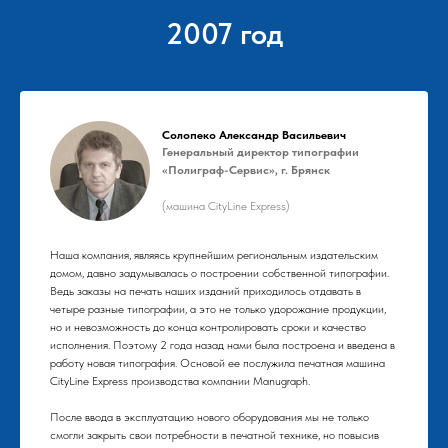
2007 год
Солопеко Александр Васильевич
Генеральный директор типографии
«Полиграф-Сервис», г. Брянск
(машина CityLine Express)
Наша компания, являясь крупнейшим региональным издательским
домом, давно задумывалась о построении собственной типографии.
Ведь заказы на печать наших изданий приходилось отдавать в
четыре разные типографии, а это не только удорожание продукции,
но и невозможность до конца контролировать сроки и качество
исполнения. Поэтому 2 года назад нами была построена и введена в
работу новая типография. Основой ее послужила печатная машина
CityLine Express производства компании Manugraph.
После ввода в эксплуатацию нового оборудования мы не только
смогли закрыть свои потребности в печатной технике, но повысив