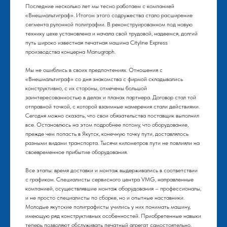
Последние несколько лет мы тесно работаем с компанией
«Внешмальтиграф». Итогом этого содружества стало расширение
сегмента рулонной полиграфии. В реконструированном под новую
технику цехе установлена и начала свой трудовой, надеемся, долгий
путь широко известная печатная машина Cityline Express
производства концерна Manugraph.
Мы не ошиблись в своих предпочтениях. Отношения с
«Внешмальтиграф» со дня знакомства с фирмой складывались
конструктивно, с их стороны, отмечены большой
заинтересованностью в делах и планах партнера. Договор стал той
отправной точкой, с которой взаимные намерения стали действиями.
Сегодня можно сказать, что свои обязательства поставщик выполнил
все. Остановлюсь на этом подробнее потому, что оборудование,
прежде чем попасть в Якутск, конечную точку пути, доставлялось
разными видами транспорта. Тысячи километров пути не повлияли на
своевременное прибытие оборудования.
Все этапы: время доставки и монтаж выдерживались в соответствии
с графиком. Специалисты сервисного центра VMG, направленные
компанией, осуществлявшие монтаж оборудования – профессионалы,
и не просто специалисты по сборке, но и опытные наставники.
Молодые якутские полиграфисты учились у них понимать машину,
имеющую ряд конструктивных особенностей. Приобретенные навыки
теперь позволяют обслуживать печатный агрегат самостоятельно.