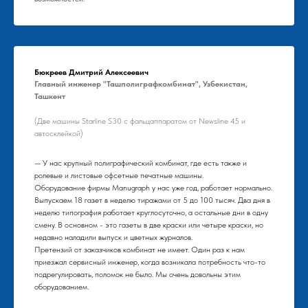
Бюкреев Дмитрий Алексеевич
Главный инженер "Ташполиграфкомбинат", Узбекистан,
Ташкент
(Две машины Starline S30 с фальцаппаратом от Newsline 45 и
автосклейкой)
— У нас крупный полиграфический комбинат, где есть также и
ролевые и листовые офсетные печатные машины.
Оборудование фирмы Manugraph у нас уже год, работает нормально.
Выпускаем 18 газет в неделю тиражами от 5 до 100 тысяч. Два дня в
неделю типография работает круглосуточно, а остальные дни в одну
смену. В основном - это газеты в две краски или четыре краски, но
недавно наладили выпуск и цветных журналов.
Претензий от заказчиков комбинат не имеет. Один раз к нам
приезжал сервисный инженер, когда возникала потребность что-то
подрегулировать, поломок не было. Мы очень довольны этим
оборудованием.