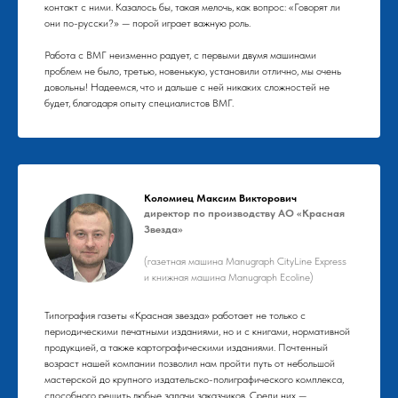
контакт с ними. Казалось бы, такая мелочь, как вопрос: «Говорят ли
они по-русски?» — порой играет важную роль.
Работа с ВМГ неизменно радует, с первыми двумя машинами
проблем не было, третью, новенькую, установили отлично, мы очень
довольны! Надеемся, что и дальше с ней никаких сложностей не
будет, благодаря опыту специалистов ВМГ.
Коломиец Максим Викторович
директор по производству АО «Красная
Звезда»
(газетная машина Manugraph CityLine Express
и книжная машина Manugraph Ecoline)
Типография газеты «Красная звезда» работает не только с
периодическими печатными изданиями, но и с книгами, нормативной
продукцией, а также картографическими изданиями. Почтенный
возраст нашей компании позволил нам пройти путь от небольшой
мастерской до крупного издательско-полиграфического комплекса,
способного решить любые задачи заказчиков. Среди них —