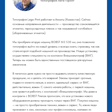
типография Лега-Принт
Типография Lega-Print работает в Алматы (Казахстан). Сейчас
основные направления деятельности — производство самоклеящейся
этикетки, термоусадочных пленок и так называемой «огибайки»
(оборачиваемых этикеток).
Мы приобрели вторую машину BOBST М3 530 мм, она позволила
типографии выйти на новый уровень и всегда иметь страховку, так как
стала второй подобной машиной на производстве. Новую установку
осуществляли специалисты из компании Внешмальтиграф (ВМГ).
Теперь мы можем быть единственным поставщиком для крупных
заказчиков
В печатном деле нужно не просто выдавать клиенту качественную
продукцию, но и делать это вовремя! Заказы приходят срочные,
подвести клиента нельзя, а значит, идеальный сервис от ВМГ,
действительно, важен. С самого начала работы, с первой машины,
мне нравится работать с компанией «Внешмальтиграф». Мы даже в
контракте с BOBST Firenze прописали, что все установки нового
оборудования должны проходить только через ВМГ. Покупка машины
— не просто приобретение техники, важен и сервис. То, какие люди
приезжают к нам, насколько они профессиональны, налажен ли