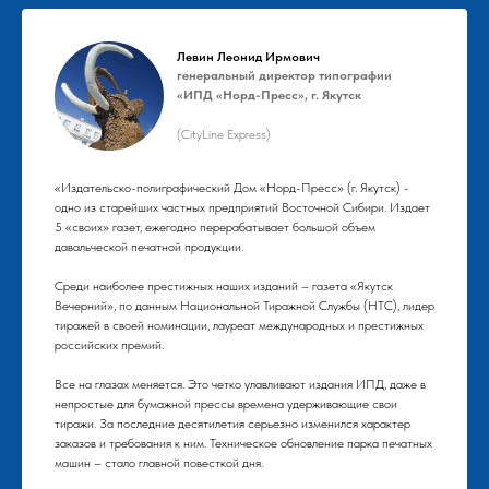
Левин Леонид Ирмович
генеральный директор типографии
«ИПД «Норд-Пресс», г. Якутск
(CityLine Express)
«Издательско-полиграфический Дом «Норд-Пресс» (г. Якутск) -
одно из старейших частных предприятий Восточной Сибири. Издает
5 «своих» газет, ежегодно перерабатывает большой объем
давальческой печатной продукции.
Среди наиболее престижных наших изданий – газета «Якутск
Вечерний», по данным Национальной Тиражной Службы (НТС), лидер
тиражей в своей номинации, лауреат международных и престижных
российских премий.
Все на глазах меняется. Это четко улавливают издания ИПД, даже в
непростые для бумажной прессы времена удерживающие свои
тиражи. За последние десятилетия серьезно изменился характер
заказов и требования к ним. Техническое обновление парка печатных
машин – стало главной повесткой дня.