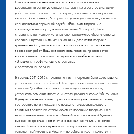
Следом началась уникальная по сложности операция по
дооснащению ранее установленных газетных агрегатов в условиях
работающего производства. Не скрою, волнений по поводу новой
стыковки было немало. Мы провели трехсторонние консультации со
специалистами сервисной службы «Внешмальтиграф» и с
производителем оборудования компанией Manugraph. Было
специально написано и установлено программное обеспечение для
соединения рулонных печатных машин. Далее встал вопрос о
времени, необходимом на монтаж и отладку всех систем в ходе
проведения работ. Ведь останавливать газетное производство
надолго нельзя. Специалисты сервисной службы компании
«Внешмальтиграф» успешно справились
с поставленной задачей.
В период 2011-2013 г. печатная линия типографии была дооснащена:
установлена печатная башня Hiline Express, система автоматической
приводки Quadtech, система смены очередности полотен,
устройство равнения полотна, инсталлирована система УФ-сушения.
В результате значительных преобразований уникальная по своему
построению печатная машина позволяет диверсифицировать
печатный процесс печатать несколько изданий одновременно с
великолепным качеством и на обычной, и на мелованной бумаге с
высокой скоростью и автоматизированным контролем качества
печати. Благодаря модернизации типография вышла на высочайший
конкурентный уровень в России – по себестоимости, качеству и