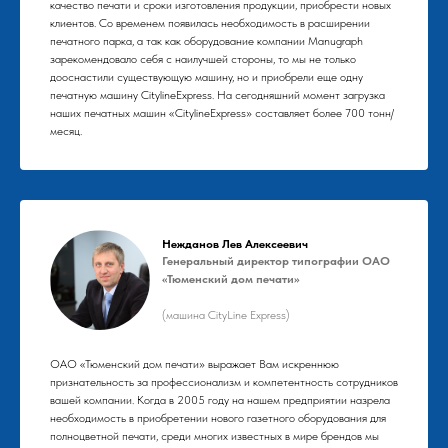
качество печати и сроки изготовления продукции, приобрести новых
клиентов. Со временем появилась необходимость в расширении
печатного парка, а так как оборудование компании Manugraph
зарекомендовало себя с наилучшей стороны, то мы не только
дооснастили существующую машину, но и приобрели еще одну
печатную машину CitylineExpress. На сегодняшний момент загрузка
наших печатных машин «CitylineExpress» составляет более 700 тонн/
месяц.
Нежданов Лев Алексеевич
Генеральный директор типографии ОАО
«Тюменский дом печати»
(машина CityLine Express)
ОАО «Тюменский дом печати» выражает Вам искреннюю
признательность за профессионализм и компетентность сотрудников
вашей компании. Когда в 2005 году на нашем предприятии назрела
необходимость в приобретении нового газетного оборудования для
полноцветной печати, среди многих известных в мире брендов мы