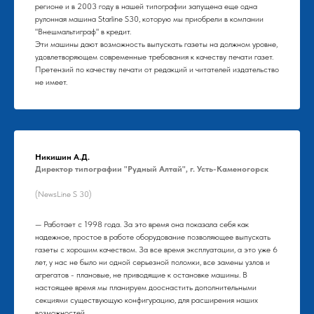
регионе и в 2003 году в нашей типографии запущена еще одна
рулонная машина Starline S30, которую мы приобрели в компании
"Внешмальтиграф" в кредит.
Эти машины дают возможность выпускать газеты на должном уровне,
удовлетворяющем современные требования к качеству печати газет.
Претензий по качеству печати от редакций и читателей издательство
не имеет.
Никишин А.Д.
Директор типографии "Рудный Алтай", г. Усть-Каменогорск
(NewsLine S 30)
— Работает с 1998 года. За это время она показала себя как
надежное, простое в работе оборудование позволяющее выпускать
газеты с хорошим качеством. За все время эксплуатации, а это уже 6
лет, у нас не было ни одной серьезной поломки, все замены узлов и
агрегатов - плановые, не приводящие к остановке машины. В
настоящее время мы планируем дооснастить дополнительными
секциями существующую конфигурацию, для расширения наших
возможностей.