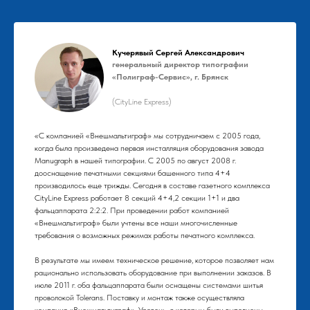
Кучерявый Сергей Александрович
генеральный директор типографии
«Полиграф-Сервис», г. Брянск
(CityLine Express)
«С компанией «Внешмальтиграф» мы сотрудничаем с 2005 года,
когда была произведена первая инсталляция оборудования завода
Manugraph в нашей типографии. С 2005 по август 2008 г.
дооснащение печатными секциями башенного типа 4+4
производилось еще трижды. Сегодня в составе газетного комплекса
CityLine Express работает 8 секций 4+4,2 секции 1+1 и два
фальцаппарата 2:2:2. При проведении работ компанией
«Внешмальтиграф» были учтены все наши многочисленные
требования о возможных режимах работы печатного комплекса.
В результате мы имеем техническое решение, которое позволяет нам
рационально использовать оборудование при выполнении заказов. В
июле 2011 г. оба фальцаппарата были оснащены системами шитья
проволокой Tolerans. Поставку и монтаж также осуществляла