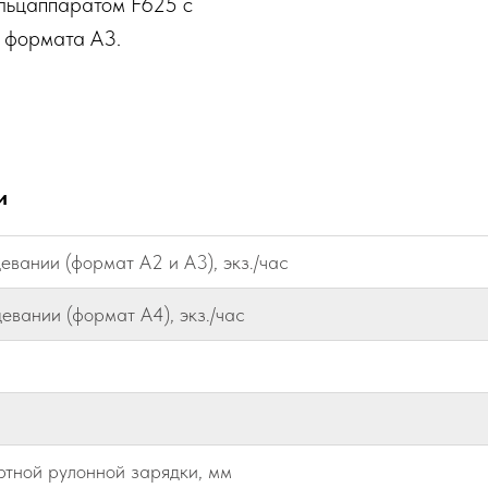
альцаппаратом F625 с
 формата А3.
и
евании (формат А2 и А3), экз./час
евании (формат А4), экз./час
тной рулонной зарядки, мм