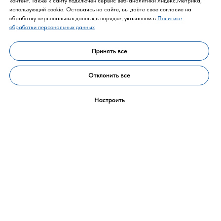
контент. Также к cайту подключен сервис веб-аналитики Яндекс.Метрика,
использующий cookie. Оставаясь на сайте, вы даёте свое согласие на
обработку персональных данных
в порядке, указанном в
Политике
обработки персональных данных
Принять все
Политика конфиденциальности
Отклонить все
Настроить
Политика конфиденциальности