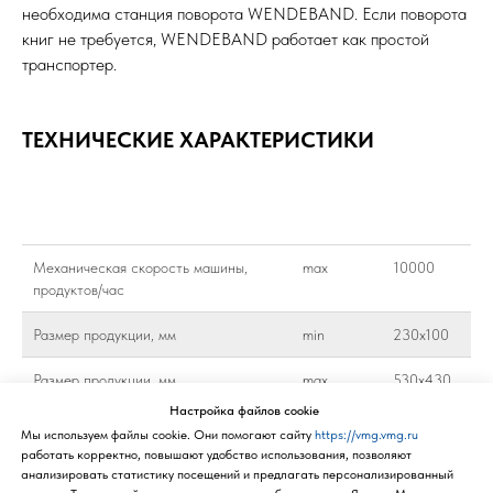
необходима станция поворота WENDEBAND. Если поворота
книг не требуется, WENDEBAND работает как простой
транспортер.
ТЕХНИЧЕСКИЕ ХАРАКТЕРИСТИКИ
Механическая скорость машины,
max
10000
продуктов/час
Размер продукции, мм
min
230х100
Размер продукции, мм
max
530х430
Настройка файлов cookie
Толщина продукции, мм
min
4
Мы используем файлы cookie. Они помогают сайту
https://vmg.vmg.ru
работать корректно, повышают удобство использования, позволяют
Толщина продукции, мм
max
80
анализировать статистику посещений и предлагать персонализированный