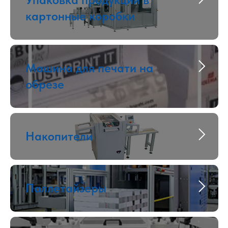
картонные коробки
Машина для печати на
обрезе
Накопители
Паллетайзеры