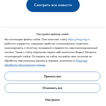
Смотреть все новости
Настройка файлов cookie
Мы используем файлы cookie. Они помогают сайту
https://vmg.vmg.ru
работать корректно, повышают удобство использования, позволяют
анализировать статистику посещений и предлагать персонализированный
контент. Также к cайту подключен сервис веб-аналитики Яндекс.Метрика,
Политика конфиденциальности
использующий cookie. Оставаясь на сайте, вы даёте свое согласие на
обработку персональных данных
в порядке, указанном в
Политике
обработки персональных данных
Принять все
Отклонить все
Настроить