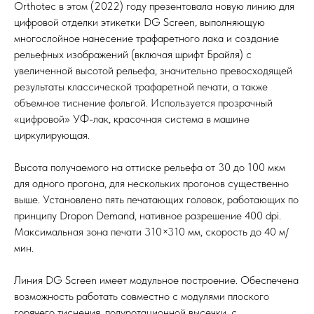
Orthotec в этом (2022) году презентовала новую линию для
цифровой отделки этикетки DG Screen, выполняющую
многослойное нанесение трафаретного лака и создание
рельефных изображений (включая шрифт Брайля) с
увеличенной высотой рельефа, значительно превосходящей
результаты классической трафаретной печати, а также
объемное тиснение фольгой. Используется прозрачный
«цифровой» УФ-лак, красочная система в машине
циркулирующая.
Высота получаемого на оттиске рельефа от 30 до 100 мкм
для одного прогона, для нескольких прогонов существенно
выше. Установлено пять печатающих головок, работающих по
принципу Dropon Demand, нативное разрешение 400 dpi.
Максимальная зона печати 310×310 мм, скорость до 40 м/
мин.
Линия DG Screen имеет модульное построение. Обеспечена
возможность работать совместно с модулями плоского
горячего тиснения, полуротационной высечки, с