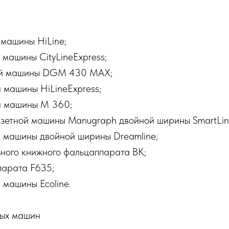
 машины HiLine;
 машины CityLineExpress;
ной машины DGM 430 MAX;
 машины HiLineExpress;
ой машины M 360;
газетной машины Manugraph двойной ширины SmartLin
й машины двойной ширины Dreamline;
ьного книжного фальцаппарата BK;
парата F635;
 машины Ecoline.
ных машин